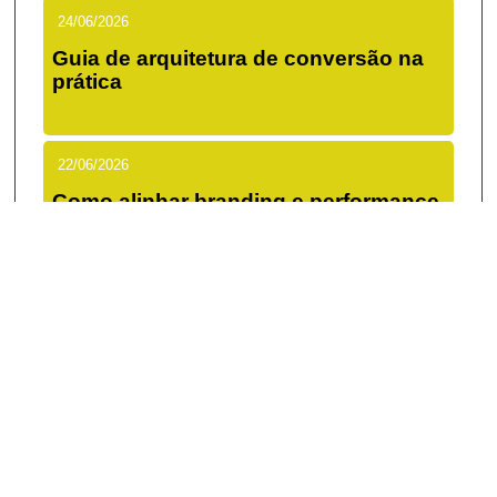
24/06/2026
Guia de arquitetura de conversão na
prática
22/06/2026
Como alinhar branding e performance
de verdade
20/06/2026
Checklist de lançamento de site
eficiente