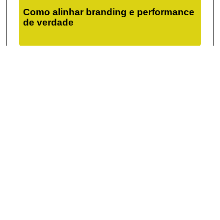
Como alinhar branding e performance
de verdade
20/06/2026
Checklist de lançamento de site
eficiente
Back