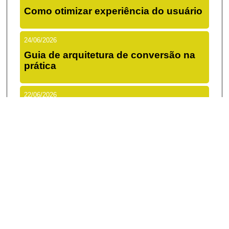
Como otimizar experiência do usuário
24/06/2026
Guia de arquitetura de conversão na
prática
22/06/2026
Como alinhar branding e performance
de verdade
20/06/2026
Checklist de lançamento de site
eficiente